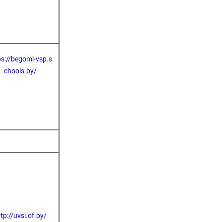
ps://begoml-vsp.s
chools.by/
tp://uvsi.of.by/