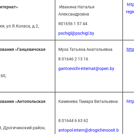
http
нтернат»
Ивакина Наталья
regi
Александровна
801656 1 57 44
я, ул.Я.Коласа, д.2,
pschigl@pschigl.by
ования «Ганцевичская
Муха Татьяна Анатольевна
http
8 01646 2 13 16
gantcevichi-internat@open.by
.60,
ования «Антопольская
Каменева Тамара Витальевна
http
8 01644 6 63 62
.9, Дрогичинский район,
antopol-intern@drogichinoosit.b