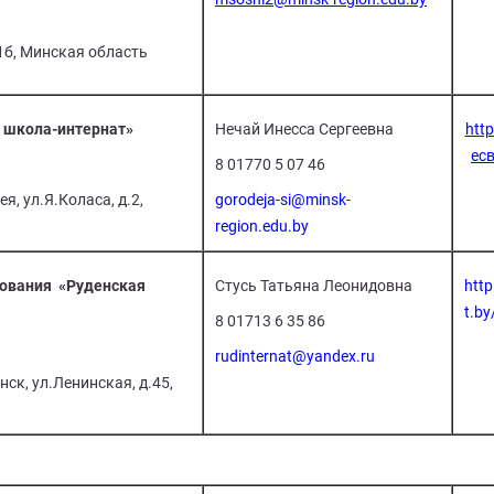
.1б, Минская область
 школа-интернат»
Нечай Инесса Сергеевна
htt
ес
8 01770 5 07 46
я, ул.Я.Коласа, д.2,
gorodeja-si@minsk-
region.edu.by
зования «Руденская
Стусь Татьяна Леонидовна
http
t.by
8 01713 6 35 86
rudinternat@yandex.ru
ск, ул.Ленинская, д.45,