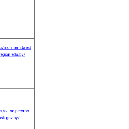
://molintern.brest
region.edu.by/
s://vitnc.pervroo-
bsk.gov.by/