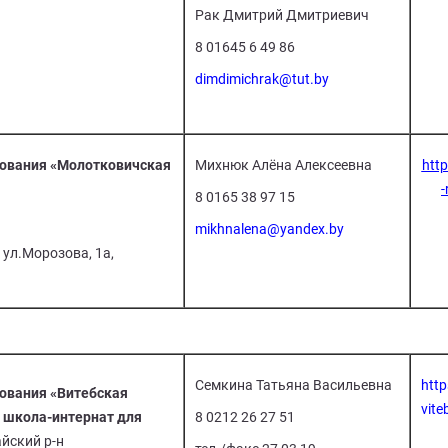
Рак Дмитрий Дмитриевич
8 01645 6 49 86
dimdimichrak@tut.by
зования «Молотковичская
Михнюк Алёна Алексеевна
http
-
8 0165 38 97 15
mikhnalena@yandex.by
 ул.Морозова, 1а,
Семкина Татьяна Васильевна
http
ования «Витебская
vite
 школа-интернат для
8 0212 26 27 51
йский р-н