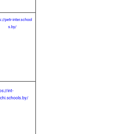
s://petr-inter.school
s.by/
ps://int-
chi.schools.by/