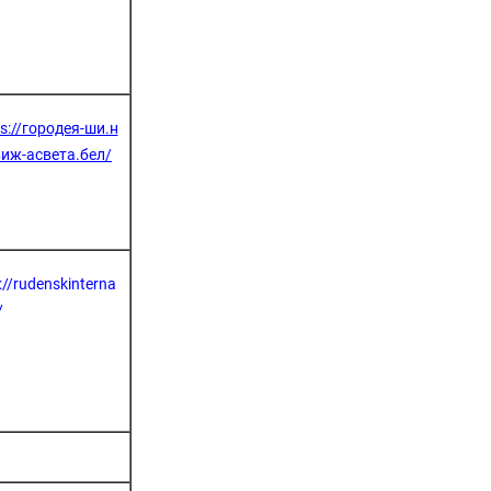
ps://городея-ши.н
виж-асвета.бел/
://rudenskinterna
/