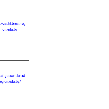
://zschi.brest-regi
on.edu.by
://tgosschi.brest-
region.edu.by/