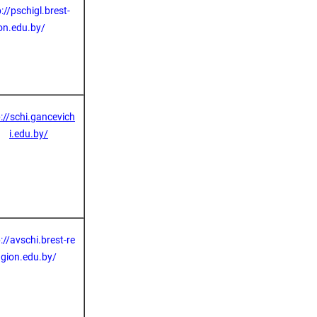
://pschigl.brest-
on.edu.by/
://schi.gancevich
i.edu.by/
://avschi.brest-re
gion.edu.by/