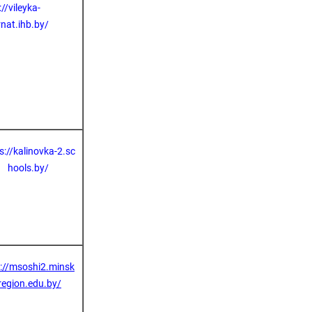
://vileyka-
rnat.ihb.by/
s://kalinovka-2.sc
hools.by/
p://msoshi2.minsk
region.edu.by/