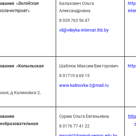
ования «
Вилейская
Балахович Ольга
http
кола-интернат
»
Александровна
inte
8 029 763 56 47
vil@vileyka-internat.ihb.by
зования «Копыльская
Шаблюк Максим Викторович
http
8 01719 4 69 15
www.kalinovka-2@mail.ru
чное, д.Калиновка-2,
зования
Сурма Ольга Евгеньевна
htt
еобразовательная
-
8 0176 77 41 22
msoshi2@minsk-region.edu.by