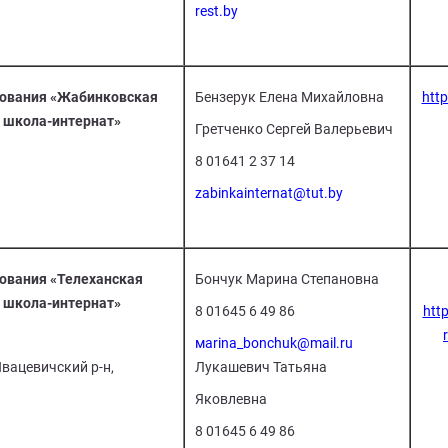
rest.by
зования «Жабинковская
Бензерук Елена Михайловна
http
 школа-интернат»
Гретченко Сергей Валерьевич
8 01641 2 37 14
zabinkainternat@tut.by
ования «Телеханская
Бончук Марина Степановна
 школа-интернат»
8 01645 6 49 86
http
мarina_bonchuk@mail.ru
Ивацевичский р-н,
Лукашевич Татьяна
Яковлевна
8 01645 6 49 86