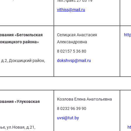
тел./факс 27 03 19
vithiss@mail.ru
ования «Бегомльская
Селицкая Анастасия
htt
Докшицкого района»
Александровна
8 02157 5 36 80
, д.2, Докшицкий район,
dokshvsp@mail.ru
Козлова Елена Анатольевна
ования «Улуковская
8 0232 96 39 90
uvsi@tut.by
е, ул.Новая, д.21,
ht