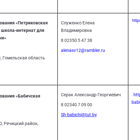
http
ования «Петриковская
Служенко Елена
 школа-интернат для
Владимировна
чи»
8 02350 5 47 38
alenasv12@rambler.ru
18, Гомельская область
Серак Александр Георгиевич
htt
ования «Бабичская
babi
8 02340 7 09 00
Sh-babichi@tut.by
0, Речицкий район,