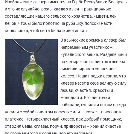
Изображение клевера имеется на Гербе Республики Беларусь
и это не случайно: рожь,
клевер
и лен - традиционные
составляющие нашего сельского хозяйства. «Цвети, лен,
ленок, чтобы было полотно на рубашку, поясок! Расти,
конюшинка, чтоб сыта была животинка!»
В языческие времена клевер был
непременным участником
купальского венка. Разделенный
на четыре части, листок клевера
символизировал солнечное
колесо. Наши предки верили, что
клевер несет в себе великую силу
любви, счастья, красоты и
молодости. Его листочки
собирали, сушили и потом всегда
носили с собой в чистом лоскутке или – позже – в носовом
платочке. Четырехлистный клевер, как добрый помощник,
отводил беды, сглазы, порчи, привороты – хранил счастье
поклонившегося и сорвавшего его человека.