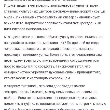
Индусы видят в четырехлистном клевере символ четырех
главных культурных центров, расположенных вокруг «крыши
мира». У китайцев четырехлистный клевер символизирует
вечное лето. Карпатские славяне считают четырехдольный
лист клевера символом мира.
Кто в детстве не пытался поймать удачу за хвост, выискивая
на лужайках клевер-четырехлистник? По древней легенде,
человека, нашедшего этот редкий экземпляр, навсегда
преследует везение и успех. Более того, этот счастливец сам
несет удачу всем, кто с ним встречается, сотрудничает или
просто находится по соседству. Так же считается, что
четырехлистник укрепляет духовные силы и приводит того,
кто его носит, к настоящим сокровищам.
В старину считалось, что если двое съедят вместе
четырехлистный клевер, между ними вспыхнет взаимная
любовь. Если же четырехлистник перед выходом из дома
положить в туфлю, то появится возможность встретить новую
любовь. На языке цветов клевер обозначает ожидание.