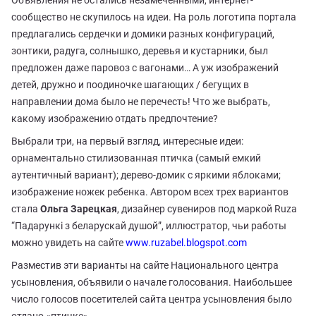
Объявления не остались незамеченными, интернет-
сообщество не скупилось на идеи. На роль логотипа портала
предлагались сердечки и домики разных конфигураций,
зонтики, радуга, солнышко, деревья и кустарники, был
предложен даже паровоз с вагонами… А уж изображений
детей, дружно и поодиночке шагающих / бегущих в
направлении дома было не перечесть! Что же выбрать,
какому изображению отдать предпочтение?
Выбрали три, на первый взгляд, интересные идеи:
орнаментально стилизованная птичка (самый емкий
аутентичный вариант); дерево-домик с яркими яблоками;
изображение ножек ребенка. Автором всех трех вариантов
стала
Ольга Зарецкая
, дизайнер сувениров под маркой Ruza
“Падарункі з беларускай душой”, иллюстратор, чьи работы
можно увидеть на сайте
www.ruzabel.blogspot.com
Разместив эти варианты на сайте Национального центра
усыновления, объявили о начале голосования. Наибольшее
число голосов посетителей сайта центра усыновления было